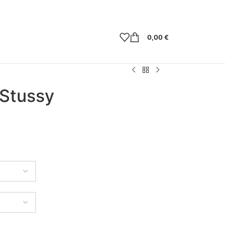
0,00
€
 Stussy