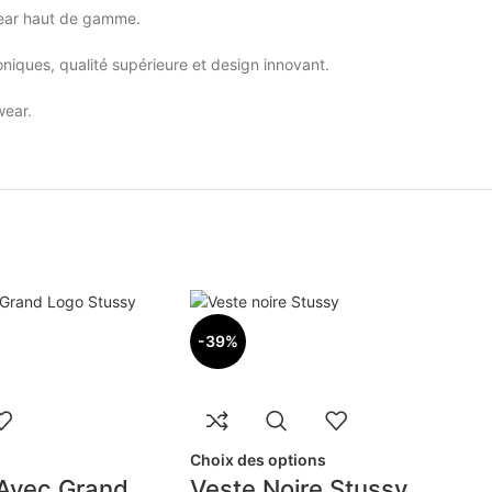
wear haut de gamme.
iques, qualité supérieure et design innovant.
wear.
-39%
Choix des options
 Avec Grand
Veste Noire Stussy