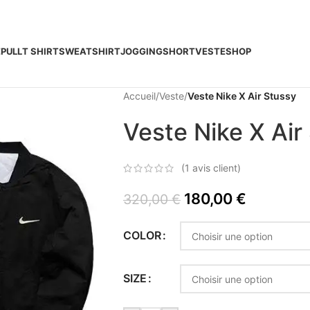
E
PULL
T SHIRT
SWEATSHIRT
JOGGING
SHORT
VESTE
SHOP
Accueil
/
Veste
/
Veste Nike X Air Stussy
Veste Nike X Air
(
1
avis client)
180,00
€
320,00
€
COLOR
SIZE