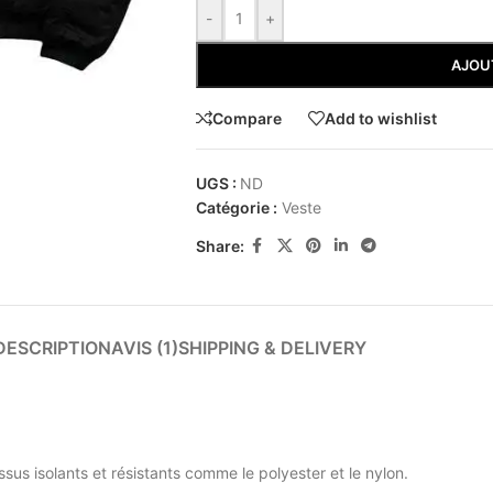
-
+
AJOU
Compare
Add to wishlist
UGS :
ND
Catégorie :
Veste
Share:
DESCRIPTION
AVIS (1)
SHIPPING & DELIVERY
s isolants et résistants comme le polyester et le nylon.