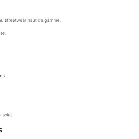
s au streetwear haut de gamme.
te.
ns.
soleil.
s