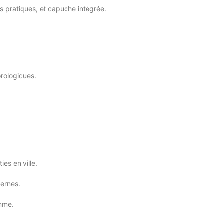
s pratiques, et capuche intégrée.
orologiques.
es en ville.
ernes.
amme.