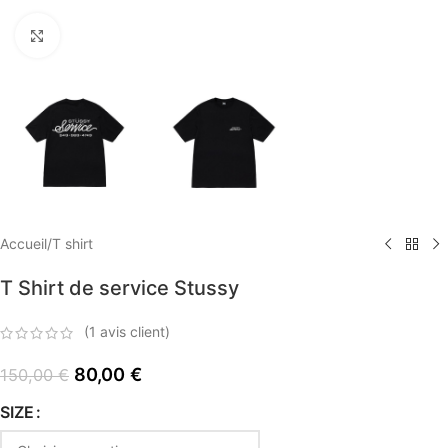
Click to enlarge
Accueil
/
T shirt
T Shirt de service Stussy
(
1
avis client)
80,00
€
150,00
€
SIZE