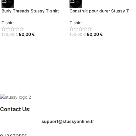
-47%
-47%
Burly Threads Stussy T-shirt
Construit pour durer Stussy T-
Blanc
shirt Marron
T shirt
T shirt
80,00
€
80,00
€
150,00
€
150,00
€
Contact Us:
support@stussyonline.fr
OUR STORES