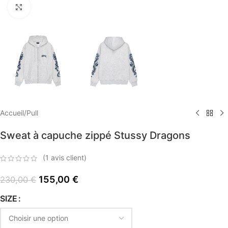
Click to enlarge
Accueil
/
Pull
Sweat à capuche zippé Stussy Dragons
(
1
avis client)
155,00
€
230,00
€
SIZE